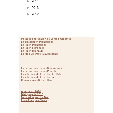
2014
2013
2012
Méthodes agrégation de Lettres modernes
La dissertation (Montaigne)
La leçon (Montaigne)
La leçon (Rimbaud)
La leçon (Truffaut)
L'étude Littéraire (Maupassant)
L'épreuve didactique (Naturalisme)
L'épreuve didactique (Pascal)
L'explication de texte (Robbe-Grillet)
L'explication de texte (Racine)
Commentaire (Nazim Hikmet)
Agrégation 2014
Bibliographie 2015
Menus-Propos : Le Blog
Infos Pratiques Elettra