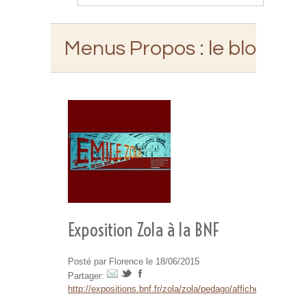
Menus Propos
: le blog d'E
Exposition Zola à la BNF
Posté par Florence le 18/06/2015
Partager:
http://expositions.bnf.fr/zola/zola/pedago/affiches/rougon.h