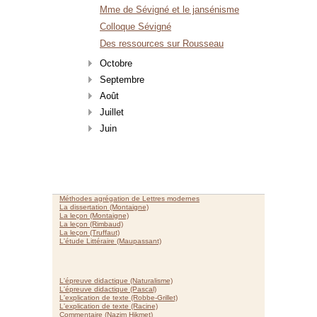
Mme de Sévigné et le jansénisme
Colloque Sévigné
Des ressources sur Rousseau
Octobre
Septembre
Août
Juillet
Juin
Méthodes agrégation de Lettres modernes
La dissertation (Montaigne)
La leçon (Montaigne)
La leçon (Rimbaud)
La leçon (Truffaut)
L'étude Littéraire (Maupassant)
L'épreuve didactique (Naturalisme)
L'épreuve didactique (Pascal)
L'explication de texte (Robbe-Grillet)
L'explication de texte (Racine)
Commentaire (Nazim Hikmet)