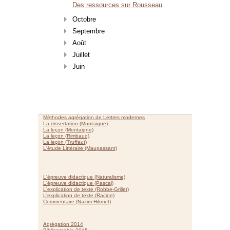
Des ressources sur Rousseau
Octobre
Septembre
Août
Juillet
Juin
Méthodes agrégation de Lettres modernes
La dissertation (Montaigne)
La leçon (Montaigne)
La leçon (Rimbaud)
La leçon (Truffaut)
L'étude Littéraire (Maupassant)
L'épreuve didactique (Naturalisme)
L'épreuve didactique (Pascal)
L'explication de texte (Robbe-Grillet)
L'explication de texte (Racine)
Commentaire (Nazim Hikmet)
Agrégation 2014