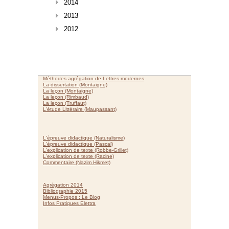
2014
2013
2012
Méthodes agrégation de Lettres modernes
La dissertation (Montaigne)
La leçon (Montaigne)
La leçon (Rimbaud)
La leçon (Truffaut)
L'étude Littéraire (Maupassant)
L'épreuve didactique (Naturalisme)
L'épreuve didactique (Pascal)
L'explication de texte (Robbe-Grillet)
L'explication de texte (Racine)
Commentaire (Nazim Hikmet)
Agrégation 2014
Bibliographie 2015
Menus-Propos : Le Blog
Infos Pratiques Elettra