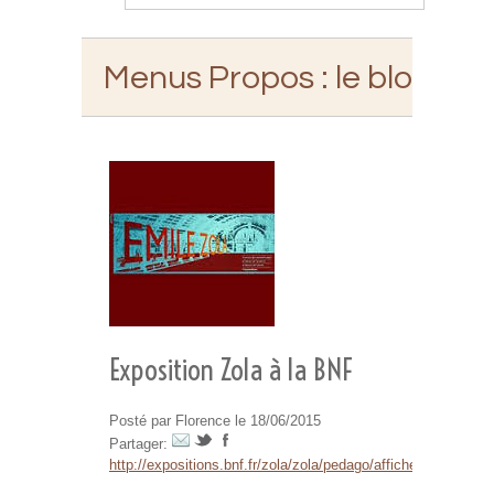
Menus Propos
: le blog d'E
Exposition Zola à la BNF
Posté par Florence le 18/06/2015
Partager:
http://expositions.bnf.fr/zola/zola/pedago/affiches/rougon.h