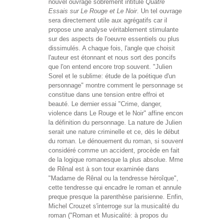
nouvel ouvrage sobrement intitulé
Quatre
Essais sur Le Rouge et Le Noir
. Un tel ouvrage
sera directement utile aux agrégatifs car il
propose une analyse véritablement stimulante
sur des aspects de l'oeuvre essentiels ou plus
dissimulés. A chaque fois, l'angle que choisit
l'auteur est étonnant et nous sort des poncifs
que l'on entend encore trop souvent. "Julien
Sorel et le sublime: étude de la poétique d'un
personnage" montre comment le personnage se
constitue dans une tension entre effroi et
beauté. Le dernier essai "Crime, danger,
violence dans Le Rouge et le Noir" affine encore
la définition du personnage. La nature de Julien
serait une nature criminelle et ce, dès le début
du roman. Le dénouement du roman, si souvent
considéré comme un accident, procède en fait
de la logique romanesque la plus absolue. Mme
de Rênal est à son tour examinée dans
"Madame de Rênal ou la tendresse héroîque",
cette tendresse qui encadre le roman et annule
preque presque la parenthèse parisienne. Enfin,
Michel Crouzet s'interroge sur la musicalité du
roman ("Roman et Musicalité: à propos du