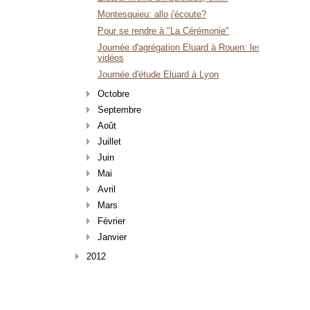
Montesquieu: allo j'écoute?
Pour se rendre à "La Cérémonie"
Journée d'agrégation Eluard à Rouen: les
vidéos
Journée d'étude Eluard à Lyon
Octobre
Septembre
Août
Juillet
Juin
Mai
Avril
Mars
Février
Janvier
2012