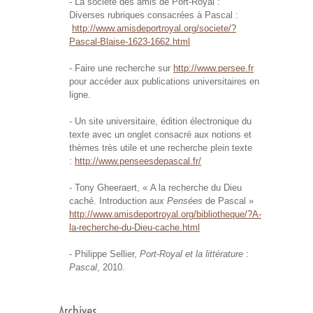
- La société des amis de Port-Royal :
Diverses rubriques consacrées à Pascal :
http://www.amisdeportroyal.org/societe/?
Pascal-Blaise-1623-1662.html
- Faire une recherche sur
http://www.persee.fr
pour accéder aux publications universitaires en
ligne.
- Un site universitaire, édition électronique du
texte avec un onglet consacré aux notions et
thèmes très utile et une recherche plein texte
:
http://www.penseesdepascal.fr/
- Tony Gheeraert, « A la recherche du Dieu
caché. Introduction aux
Pensées
de Pascal »
http://www.amisdeportroyal.org/bibliotheque/?A-
la-recherche-du-Dieu-cache.html
- Philippe Sellier,
Port-Royal et la littérature :
Pascal
, 2010.
Archives