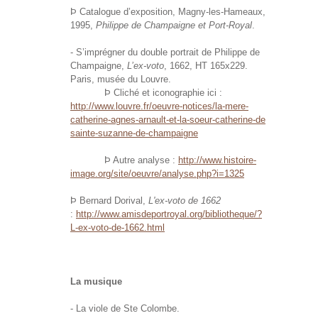
Þ Catalogue d’exposition, Magny-les-Hameaux,
1995,
Philippe de Champaigne et Port-Royal
.
- S’imprégner du double portrait de Philippe de
Champaigne,
L’ex-voto
, 1662, HT 165x229.
Paris, musée du Louvre.
Þ Cliché et iconographie ici :
http://www.louvre.fr/oeuvre-notices/la-mere-
catherine-agnes-arnault-et-la-soeur-catherine-de-
sainte-suzanne-de-champaigne
Þ Autre analyse :
http://www.histoire-
image.org/site/oeuvre/analyse.php?i=1325
Þ Bernard Dorival,
L'ex-voto de 1662
:
http://www.amisdeportroyal.org/bibliotheque/?
L-ex-voto-de-1662.html
La musique
- La viole de Ste Colombe.