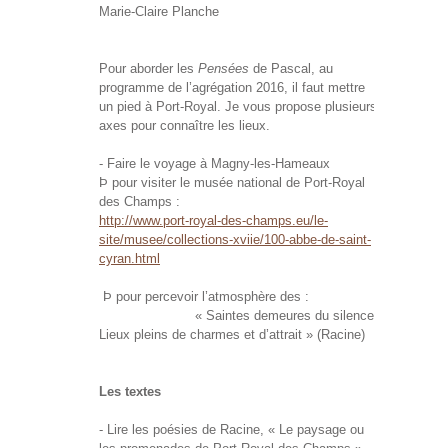
Marie-Claire Planche
Pour aborder les
Pensées
de Pascal, au
programme de l’agrégation 2016, il faut mettre
un pied à Port-Royal. Je vous propose plusieurs
axes pour connaître les lieux.
- Faire le voyage à Magny-les-Hameaux
Þ pour visiter le musée national de Port-Royal
des Champs :
http://www.port-royal-des-champs.eu/le-
site/musee/collections-xviie/100-abbe-de-saint-
cyran.html
Þ pour percevoir l’atmosphère des :
« Saintes demeures du silence,
Lieux pleins de charmes et d’attrait » (Racine)
Les textes
- Lire les poésies de Racine, « Le paysage ou