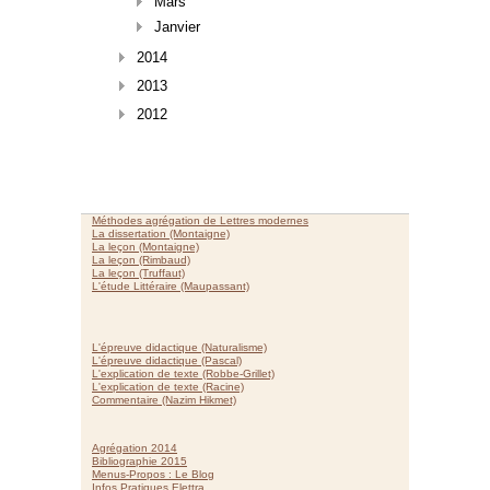
Mars
Janvier
2014
2013
2012
Méthodes agrégation de Lettres modernes
La dissertation (Montaigne)
La leçon (Montaigne)
La leçon (Rimbaud)
La leçon (Truffaut)
L'étude Littéraire (Maupassant)
L'épreuve didactique (Naturalisme)
L'épreuve didactique (Pascal)
L'explication de texte (Robbe-Grillet)
L'explication de texte (Racine)
Commentaire (Nazim Hikmet)
Agrégation 2014
Bibliographie 2015
Menus-Propos : Le Blog
Infos Pratiques Elettra