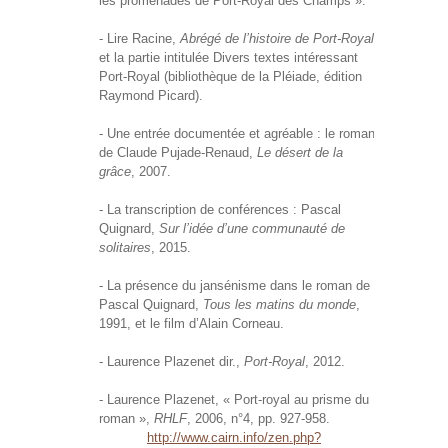
les promenades de Port-Royal des Champs ».
- Lire Racine,
Abrégé de l’histoire de Port-Royal
et la partie intitulée Divers textes intéressant
Port-Royal (bibliothèque de la Pléiade, édition
Raymond Picard).
- Une entrée documentée et agréable : le roman
de Claude Pujade-Renaud,
Le désert de la
grâce
, 2007.
- La transcription de conférences : Pascal
Quignard,
Sur l’idée d’une communauté de
solitaires
, 2015.
- La présence du jansénisme dans le roman de
Pascal Quignard,
Tous les matins du monde
,
1991, et le film d’Alain Corneau.
- Laurence Plazenet dir.,
Port-Royal
, 2012.
- Laurence Plazenet, « Port-royal au prisme du
roman »,
RHLF
, 2006, n°4, pp. 927-958.
http://www.cairn.info/zen.php?