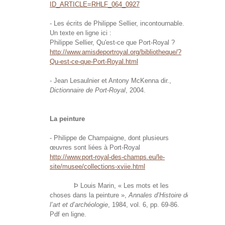
ID_ARTICLE=RHLF_064_0927
- Les écrits de Philippe Sellier, incontournable.
Un texte en ligne ici :
Philippe Sellier, Qu'est-ce que Port-Royal ?
http://www.amisdeportroyal.org/bibliotheque/?
Qu-est-ce-que-Port-Royal.html
- Jean Lesaulnier et Antony McKenna dir.,
Dictionnaire de Port-Royal
, 2004.
La peinture
- Philippe de Champaigne, dont plusieurs
œuvres sont liées à Port-Royal
http://www.port-royal-des-champs.eu/le-
site/musee/collections-xviie.html
Þ Louis Marin, « Les mots et les
choses dans la peinture »,
Annales d’Histoire de
l’art et d’archéologie
, 1984, vol. 6, pp. 69-86.
Pdf en ligne.