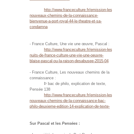
http://www.franceculture.fr/emission-les-
nouveaux-chemins-de-la-connaissance-
bienvenue-a-port-royal-44-le-theatre-et-sa-
condamna
- France Culture, Une vie une œuvre, Pascal :
http://www.franceculture.fr/emission-les-
nuits-de-france-culture-une-vie-une-oeuvre-
blaise-pascal-ou-la-raison-desabusee-2015-04
- France Culture, Les nouveaux chemins de la
connaissance :
Þ bac de philo, explication de texte,
Pensée 138
http://www.franceculture.fr/emission-les-
nouveaux-chemins-de-la-connaissance-bac-
philo-deuxieme-edition-14-explication-de-texte-
Sur Pascal et les
Pensées
: