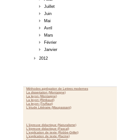
Juillet
Juin
Mai
Avril
Mars
Février
Janvier
2012
Méthodes agrégation de Lettres modernes
La dissertation (Montaigne)
La leçon (Montaigne)
La leçon (Rimbaud)
La leçon (Truffaut)
L'étude Littéraire (Maupassant)
L'épreuve didactique (Naturalisme)
L'épreuve didactique (Pascal)
L'explication de texte (Robbe-Grillet)
L'explication de texte (Racine)
Commentaire (Nazim Hikmet)