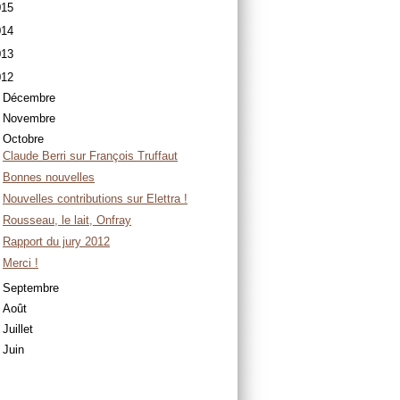
015
014
013
012
Décembre
Novembre
Octobre
Claude Berri sur François Truffaut
Bonnes nouvelles
Nouvelles contributions sur Elettra !
Rousseau, le lait, Onfray
Rapport du jury 2012
Merci !
Septembre
Août
Juillet
Juin