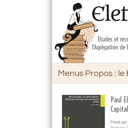
Etudes et ress
l'Agrégation de
Menus Propos
: le
Paul E
Capita
Posté par 