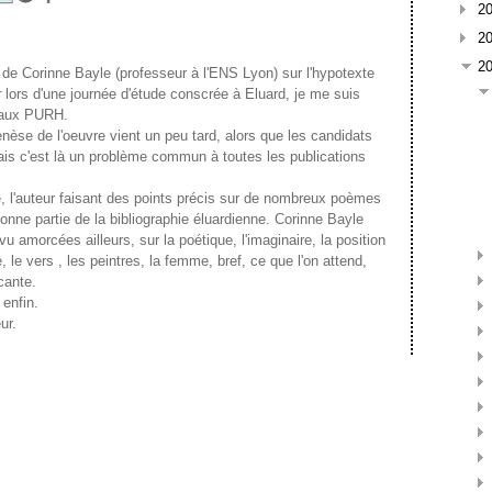
2
2
2
n de Corinne Bayle (professeur à l'ENS Lyon) sur l'hypotexte
r
lors d'une journée d'étude conscrée à Eluard, je me suis
er aux PURH.
genèse de l'oeuvre vient un peu tard, alors que les candidats
ais c'est là un problème commun à toutes les publications
 l'auteur faisant des points précis sur de nombreux poèmes
bonne partie de la bibliographie éluardienne. Corinne Bayle
u amorcées ailleurs, sur la poétique, l'imaginaire, la position
, le vers , les peintres, la femme, bref, ce que l'on attend,
cante.
enfin.
ur.