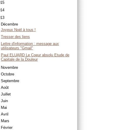
015
014
013
Décembre
Joyeux Noël à tous !
Tresser des liens
Lettre d'information : message aux
utilisateurs "Gmail"
Paul ELUARD Le Coeur absolu Etude de
Capitale de la Douleur
Novembre
Octobre
Septembre
Août
Juillet
Juin
Mai
Avril
Mars
Février