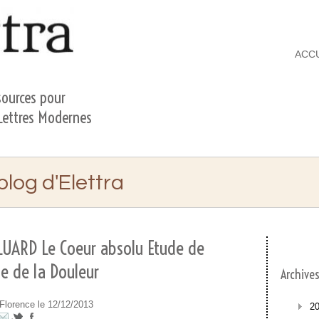
ACC
ources pour
 Lettres Modernes
 blog d'Elettra
LUARD Le Coeur absolu Etude de
Elettra
>
MENUS PROPOS
>
Paul ELUARD Le Coeur 
le de la Douleur
Archive
Florence le 12/12/2013
2