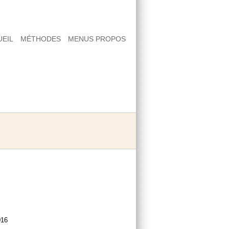
UEIL
MÉTHODES
MENUS PROPOS
absolu Etude de Capitale de la Douleur
s
016