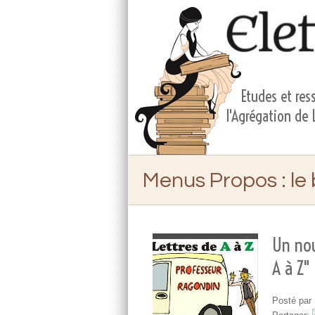
Etudes et ress
l'Agrégation de
Menus Propos
: le
Un nou
A à Z"
Posté par 