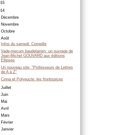
015
014
Décembre
Novembre
Octobre
Août
Infos du samedi: Corneille
Vade-mecum baudelairien: un ouvrage de
Jean-Michel GOUVARD aux éditions
Ellipses
Un nouveau site: "Professeurs de Lettres
de A à Z"
Cinna et Polyeucte: les frontispices
Juillet
Juin
Mai
Avril
Mars
Février
Janvier