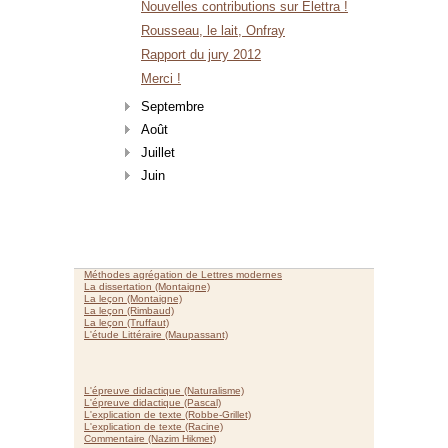
Nouvelles contributions sur Elettra !
Rousseau, le lait, Onfray
Rapport du jury 2012
Merci !
Septembre
Août
Juillet
Juin
Méthodes agrégation de Lettres modernes
La dissertation (Montaigne)
La leçon (Montaigne)
La leçon (Rimbaud)
La leçon (Truffaut)
L'étude Littéraire (Maupassant)
L'épreuve didactique (Naturalisme)
L'épreuve didactique (Pascal)
L'explication de texte (Robbe-Grillet)
L'explication de texte (Racine)
Commentaire (Nazim Hikmet)