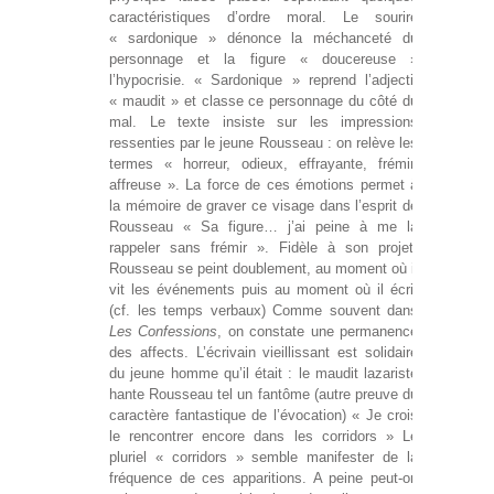
caractéristiques d’ordre moral. Le sourire
« sardonique » dénonce la méchanceté du
personnage et la figure « doucereuse »
l’hypocrisie. « Sardonique » reprend l’adjectif
« maudit » et classe ce personnage du côté du
mal. Le texte insiste sur les impressions
ressenties par le jeune Rousseau : on relève les
termes « horreur, odieux, effrayante, frémir,
affreuse ». La force de ces émotions permet à
la mémoire de graver ce visage dans l’esprit de
Rousseau « Sa figure… j’ai peine à me la
rappeler sans frémir ». Fidèle à son projet,
Rousseau se peint doublement, au moment où il
vit les événements puis au moment où il écrit
(cf. les temps verbaux) Comme souvent dans
Les Confessions
, on constate une permanence
des affects. L’écrivain vieillissant est solidaire
du jeune homme qu’il était : le maudit lazariste
hante Rousseau tel un fantôme (autre preuve du
caractère fantastique de l’évocation) « Je crois
le rencontrer encore dans les corridors » Le
pluriel « corridors » semble manifester de la
fréquence de ces apparitions. A peine peut-on