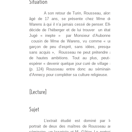
Situation
A son retour de Turin, Rousseau, alors
âgé de 17 ans, se présente chez Mme de
Warens à qui il n’a jamais cessé de penser. Elle
décide de l’héberger et de lui trouver un état.
Jugé « inepte » par Monsieur d’Aubonne,
cousin de Mme de Warens, vu comme « un
garçon de peu d’esprit, sans idées, presque
sans acquis », Rousseau ne peut prétendre à
de hautes ambitions. Tout au plus, peut-il
espérer « devenir quelque jour curé de village »
(p. 124) Rousseau entre donc au séminaire
d’Annecy pour compléter sa culture religieuse.
[Lecture]
Sujet
L’extrait étudié est dominé par le
portrait de deux des maîtres de Rousseau au
séminaire, un lazariste et M. Gâtier. Le portrait