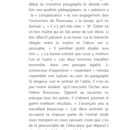
début du troisième paragraphe et aborde cette
fois ses qualités pédagogiques, la « patience et
la « complaisance » et son engagement dans
l’instruction de Rousseau « le temps qu’il me
donnait », « il s’y prit très bien ». M. Gâtier est
un bon maître qui se fait aimer de son élève. Le
lien affectif parvient à se nouer car la hiérarchie
obligée entre le maître et l’élève est ici
assouplie. « Il semblait plutôt étudier avec
moi », « La bonne volonté que nous y mettions
l’un et l’autre ». Les deux hommes travaillent
ensemble, dans une presque égalité. Le
connecteur d’opposition « cependant » introduit
cependant une rupture au sein du paragraphe.
Si élogieux soit le portrait de l’abbé, il n’en est
pas moins évident qu’il rencontre l’échec avec
l’élève Rousseau. Opposé au lazariste sur
presque tous les points, il n’obtient pourtant de
guère meilleurs résultats, « J’avançais peu en
travaillant beaucoup ». Les deux portraits qui
occupent la majeure partie de l’extrait étudié
nous trompent en nous laissant croire que c’est
de la personnalité de l’éducateur que dépend la