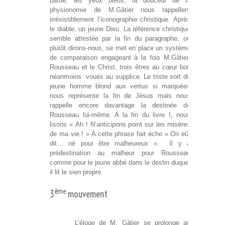
barbe, les yeux bleus, la douceur de la
physionomie de M.Gâtier nous rappellent
irrésistiblement l’iconographie christique. Après
le diable, un jeune Dieu. La référence christique
semble attestée par la fin du paragraphe, ou
plutôt dirons-nous, se met en place un système
de comparaison engageant à la fois M.Gâtier,
Rousseau et le Christ, trois êtres au cœur bon
néanmoins voués au supplice. Le triste sort du
jeune homme blond aux vertus si marquées
nous représente la fin de Jésus mais nous
rappelle encore davantage la destinée de
Rousseau lui-même. A la fin du livre I, nous
lisons « Ah ! N’anticipons point sur les misères
de ma vie ! » A cette phrase fait écho « On eût
dit… né pour être malheureux ». Il y a
prédestination au malheur pour Rousseau
comme pour le jeune abbé dans le destin duquel
il lit le sien propre.
ème
3
mouvement
L’éloge de M. Gâtier se prolonge au