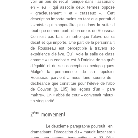
voir un peu de recul ironique dans l’assonance
en « eu » qui associe deux termes opposés
« gracieusement » et « crasseux ». Cette
description importe moins en tant que portrait du
lazariste qui n’apparaîtra plus dans la suite du
récit que comme portrait en creux de Rousseau.
Ce n’est pas tant le maître que l’élève qui est
décrit et qui importe. Une part de la personnalité
de Rousseau est perceptible à travers son
expérience d’élève. Qu’il voie la salle de classe
comme « un cachot » est à l’origine de sa quête
d’égalité et de ses conceptions pédagogiques.
Malgré la permanence de sa répulsion,
Rousseau parvient à nous faire sourire de la
déchéance que constitue pour l’élève de l’abbé
de Gouvon (p. 105) les leçons d’un « pareil
maître». Un « abbé de cour » convenait mieux à
sa singularité.
ème
2
mouvement
Le deuxième paragraphe poursuit, en la
dramatisant, l’évocation du « maudit lazariste »
avec une phrase hypothétique « Si j’étais