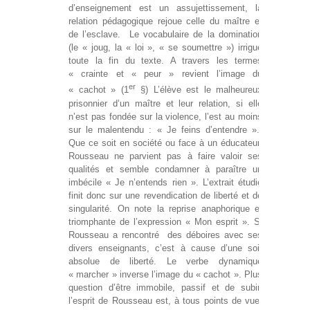
d’enseignement est un assujettissement, la
relation pédagogique rejoue celle du maître et
de l’esclave. Le vocabulaire de la domination
(le « joug, la « loi », « se soumettre ») irrigue
toute la fin du texte. A travers les termes
« crainte et « peur » revient l’image du
er
« cachot » (1
§) L’élève est le malheureux
prisonnier d’un maître et leur relation, si elle
n’est pas fondée sur la violence, l’est au moins
sur le malentendu : « Je feins d’entendre ».
Que ce soit en société ou face à un éducateur,
Rousseau ne parvient pas à faire valoir ses
qualités et semble condamner à paraître un
imbécile « Je n’entends rien ». L’extrait étudié
finit donc sur une revendication de liberté et de
singularité. On note la reprise anaphorique et
triomphante de l’expression « Mon esprit ». Si
Rousseau a rencontré des déboires avec ses
divers enseignants, c’est à cause d’une soif
absolue de liberté. Le verbe dynamique
« marcher » inverse l’image du « cachot ». Plus
question d’être immobile, passif et de subir,
l’esprit de Rousseau est, à tous points de vue,