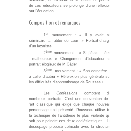
de ces éducateurs se prolonge d’une réflexion
sur l’éducation.
Composition et remarques
er
1
mouvement : « Il y avait au
séminaire … abbé de cour !» Portrait-charge
d’un lazariste
ème
2
mouvement : « Si j’étais… être
malheureux » Changement d’éducateur et
portrait élogieux de M.Gâtier
ème
3
mouvement : « Son caractère…
à celle d’autrui » Réfelexion plus générale sur
les difficultés d’apprentissage de Rousseau
Les
Confessions
comptent de
nombreux portraits. C’est une convention de l
’art classique qui exige que chaque nouveau
personnage soit présenté. Rousseau utilise ici
la technique de l’antithèse le plus violente qui
soit pour peindre ces deux ecclésiastiques. Le
découpage proposé coïncide avec la structure