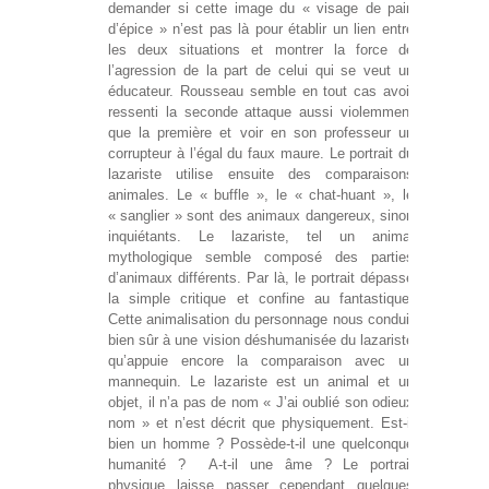
demander si cette image du « visage de pain
d’épice » n’est pas là pour établir un lien entre
les deux situations et montrer la force de
l’agression de la part de celui qui se veut un
éducateur. Rousseau semble en tout cas avoir
ressenti la seconde attaque aussi violemment
que la première et voir en son professeur un
corrupteur à l’égal du faux maure. Le portrait du
lazariste utilise ensuite des comparaisons
animales. Le « buffle », le « chat-huant », le
« sanglier » sont des animaux dangereux, sinon
inquiétants. Le lazariste, tel un animal
mythologique semble composé des parties
d’animaux différents. Par là, le portrait dépasse
la simple critique et confine au fantastique.
Cette animalisation du personnage nous conduit
bien sûr à une vision déshumanisée du lazariste
qu’appuie encore la comparaison avec un
mannequin. Le lazariste est un animal et un
objet, il n’a pas de nom « J’ai oublié son odieux
nom » et n’est décrit que physiquement. Est-il
bien un homme ? Possède-t-il une quelconque
humanité ? A-t-il une âme ? Le portrait
physique laisse passer cependant quelques