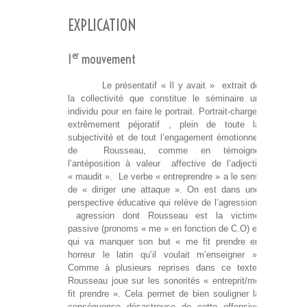
EXPLICATION
er
1
mouvement
Le présentatif « Il y avait » extrait de
la collectivité que constitue le séminaire un
individu pour en faire le portrait. Portrait-charge,
extrêmement péjoratif , plein de toute la
subjectivité et de tout l’engagement émotionnel
de Rousseau, comme en témoigne
l’antéposition à valeur affective de l’adjectif
« maudit ». Le verbe « entreprendre » a le sens
de « diriger une attaque ». On est dans une
perspective éducative qui relève de l’agression,
agression dont Rousseau est la victime
passive (pronoms « me » en fonction de C.O) et
qui va manquer son but « me fit prendre en
horreur le latin qu’il voulait m’enseigner ».
Comme à plusieurs reprises dans ce texte,
Rousseau joue sur les sonorités « entreprit/me
fit prendre ». Cela permet de bien souligner la
conséquence désastreuse de cette offensive