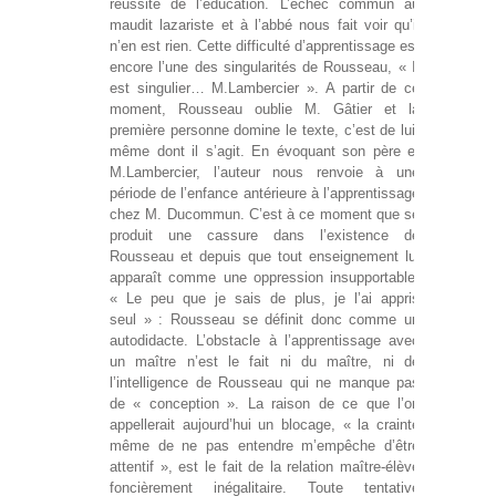
réussite de l’éducation. L’échec commun au
maudit lazariste et à l’abbé nous fait voir qu’il
n’en est rien. Cette difficulté d’apprentissage est
encore l’une des singularités de Rousseau, « Il
est singulier… M.Lambercier ». A partir de ce
moment, Rousseau oublie M. Gâtier et la
première personne domine le texte, c’est de lui-
même dont il s’agit. En évoquant son père et
M.Lambercier, l’auteur nous renvoie à une
période de l’enfance antérieure à l’apprentissage
chez M. Ducommun. C’est à ce moment que se
produit une cassure dans l’existence de
Rousseau et depuis que tout enseignement lui
apparaît comme une oppression insupportable.
« Le peu que je sais de plus, je l’ai appris
seul » : Rousseau se définit donc comme un
autodidacte. L’obstacle à l’apprentissage avec
un maître n’est le fait ni du maître, ni de
l’intelligence de Rousseau qui ne manque pas
de « conception ». La raison de ce que l’on
appellerait aujourd’hui un blocage, « la crainte
même de ne pas entendre m’empêche d’être
attentif », est le fait de la relation maître-élève
foncièrement inégalitaire. Toute tentative