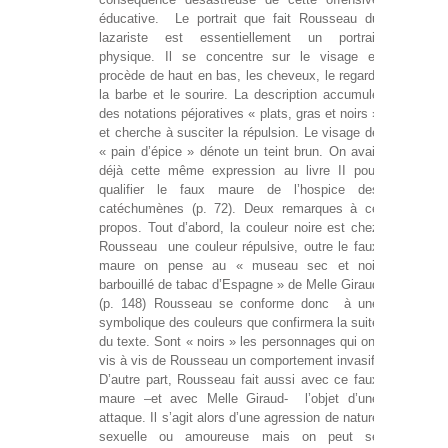
éducative. Le portrait que fait Rousseau du
lazariste est essentiellement un portrait
physique. Il se concentre sur le visage et
procède de haut en bas, les cheveux, le regard,
la barbe et le sourire. La description accumule
des notations péjoratives « plats, gras et noirs »
et cherche à susciter la répulsion. Le visage de
« pain d’épice » dénote un teint brun. On avait
déjà cette même expression au livre II pour
qualifier le faux maure de l’hospice des
catéchumènes (p. 72). Deux remarques à ce
propos. Tout d’abord, la couleur noire est chez
Rousseau une couleur répulsive, outre le faux
maure on pense au « museau sec et noir
barbouillé de tabac d’Espagne » de Melle Giraud
(p. 148) Rousseau se conforme donc à une
symbolique des couleurs que confirmera la suite
du texte. Sont « noirs » les personnages qui ont
vis à vis de Rousseau un comportement invasif.
D’autre part, Rousseau fait aussi avec ce faux
maure –et avec Melle Giraud- l’objet d’une
attaque. Il s’agit alors d’une agression de nature
sexuelle ou amoureuse mais on peut se