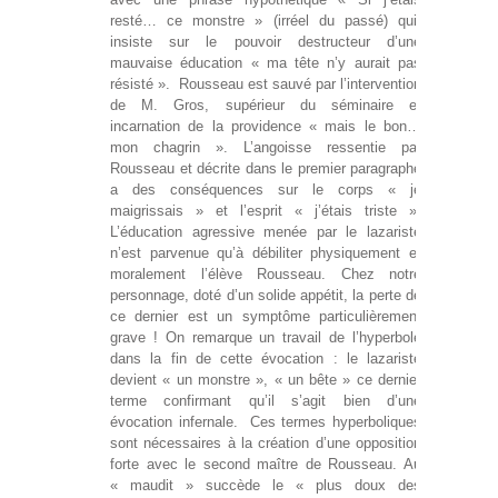
resté… ce monstre » (irréel du passé) qui
insiste sur le pouvoir destructeur d’une
mauvaise éducation « ma tête n’y aurait pas
résisté ». Rousseau est sauvé par l’intervention
de M. Gros, supérieur du séminaire et
incarnation de la providence « mais le bon…
mon chagrin ». L’angoisse ressentie par
Rousseau et décrite dans le premier paragraphe
a des conséquences sur le corps « je
maigrissais » et l’esprit « j’étais triste ».
L’éducation agressive menée par le lazariste
n’est parvenue qu’à débiliter physiquement et
moralement l’élève Rousseau. Chez notre
personnage, doté d’un solide appétit, la perte de
ce dernier est un symptôme particulièrement
grave ! On remarque un travail de l’hyperbole
dans la fin de cette évocation : le lazariste
devient « un monstre », « un bête » ce dernier
terme confirmant qu’il s’agit bien d’une
évocation infernale. Ces termes hyperboliques
sont nécessaires à la création d’une opposition
forte avec le second maître de Rousseau. Au
« maudit » succède le « plus doux des