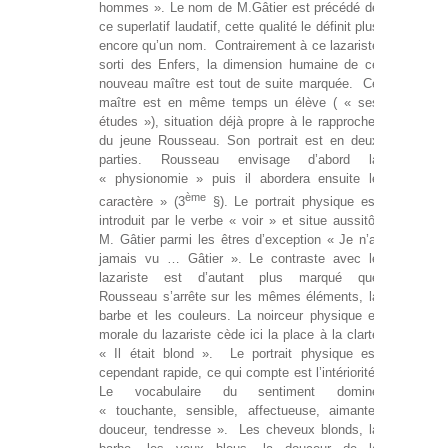
hommes ». Le nom de M.Gâtier est précédé de
ce superlatif laudatif, cette qualité le définit plus
encore qu’un nom. Contrairement à ce lazariste
sorti des Enfers, la dimension humaine de ce
nouveau maître est tout de suite marquée. Ce
maître est en même temps un élève ( « ses
études »), situation déjà propre à le rapprocher
du jeune Rousseau. Son portrait est en deux
parties. Rousseau envisage d’abord la
« physionomie » puis il abordera ensuite le
ème
caractère » (3
§). Le portrait physique est
introduit par le verbe « voir » et situe aussitôt
M. Gâtier parmi les êtres d’exception « Je n’ai
jamais vu … Gâtier ». Le contraste avec le
lazariste est d’autant plus marqué que
Rousseau s’arrête sur les mêmes éléments, la
barbe et les couleurs. La noirceur physique et
morale du lazariste cède ici la place à la clarté
« Il était blond ». Le portrait physique est
cependant rapide, ce qui compte est l’intériorité.
Le vocabulaire du sentiment domine
« touchante, sensible, affectueuse, aimante,
douceur, tendresse ». Les cheveux blonds, la